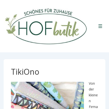
↓
Zum
Inhalt
ME
TikiOno
Von
der
kleine
n
Firma